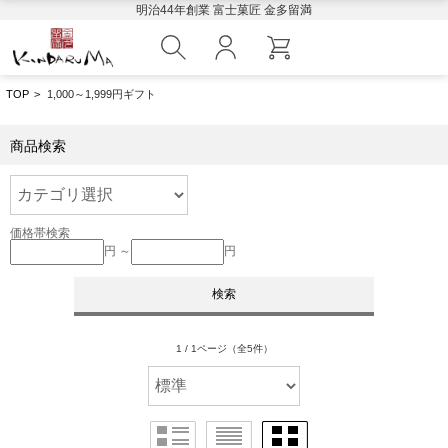
明治44年創業 富士菓匠 金多留満
TOP
>
1,000～1,999円ギフト
商品検索
価格帯検索
円 ～
円
1 / 1ページ
（全5件）