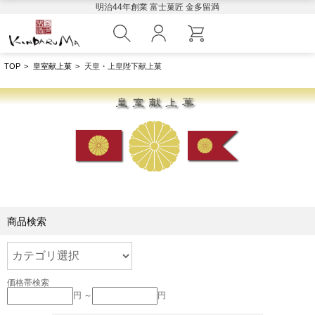
明治44年創業 富士菓匠 金多留満
TOP
>
皇室献上菓
>
天皇・上皇陛下献上菓
商品検索
価格帯検索
円 ～
円