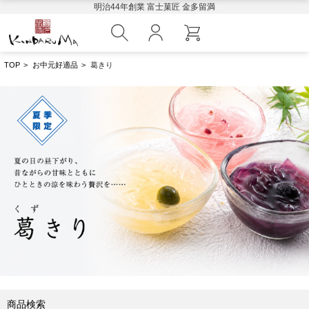
明治44年創業 富士菓匠 金多留満
TOP
>
お中元好適品
>
葛きり
商品検索