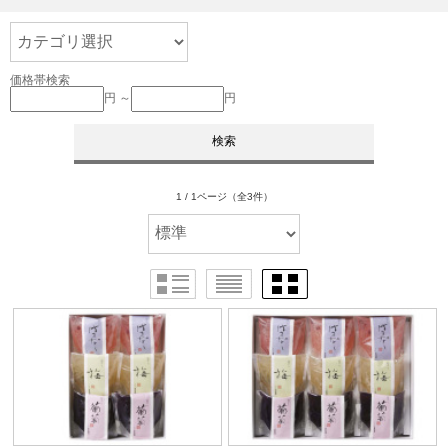
価格帯検索
円 ～
円
1 / 1ページ
（全3件）