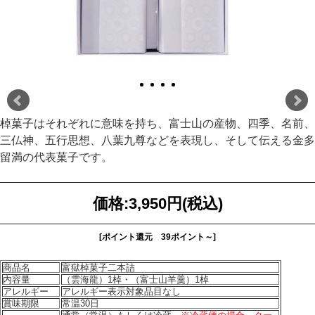
棹菓子はそれぞれに意味を持ち、富士山の産物、四季、名前、
三仏神、五行思想、八葉九尊などを表現し、そして伝える金多
留満の代表菓子です。
価格:
3,950円
(税込)
[ポイント還元 39ポイント～]
商品名
富獄棹菓子二本詰
内容量
（雲海龍）1棹・（富士山羊羹）1棹
アレルギー
アレルギー表示対象品目なし
賞味期限
常温30日