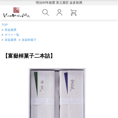
明治44年創業 富士菓匠 金多留満
TOP
>
富嶽菓撰
>
ギフト一覧
>
富嶽菓撰
>
富嶽棹菓子
【富嶽棹菓子二本詰】