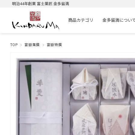
明治44年創業 富士菓匠 金多留満
商品カテゴリ
金多留満につい
TOP
富嶽菓撰
富嶽特撰