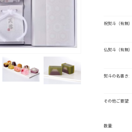
祝熨斗（有無）
仏熨斗（有無）
熨斗の名書き:
その他ご要望:
数量: