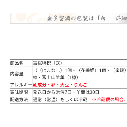
商品名
富獄特撰（弐）
（（はまなし）1個・（花織姫）1個・（泉瑞）
内容量
棹・富士山羊羹（1棹）
アレルギー
乳成分・卵・大豆・りんご
賞味期限
発送日から常温7日・羊羹は30日
配送方法
通常（常温）もしくは冷蔵
※冷蔵便の場合